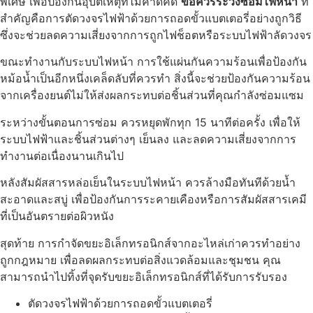
พิเศษ เพื่อป้องกันอุบัติเหตุที่ไม่คาดคิด
ข้อควรระวังซ่อมไฟหน้า
ที่
สำคัญคือการตัดวงจรไฟฟ้าด้วยการถอดขั้วแบตเตอรี่อย่างถูกวิธี
ซึ่งจะช่วยลดความเสี่ยงจากการถูกไฟช็อตหรือระบบไฟฟ้าลัดวงจร
ขณะทำงานกับระบบไฟหน้า การใช้แผ่นกันความร้อนเพื่อป้องกัน
หม้อน้ำเป็นอีกหนึ่งเคล็ดลับที่ควรทำ สิ่งนี้จะช่วยป้องกันความร้อน
จากเครื่องยนต์ไม่ให้ส่งผลกระทบต่อชิ้นส่วนที่คุณกำลังซ่อมแซม
ระหว่างขั้นตอนการซ่อม ควรหยุดพักทุก 15 นาทีต่อครั้ง เพื่อให้
ระบบไฟฟ้าและชิ้นส่วนต่างๆ เย็นลง และลดความเสี่ยงจากการ
ทำงานต่อเนื่องนานเกินไป
หลังสัมผัสสารหล่อเย็นในระบบไฟหน้า ควรล้างมือทันทีด้วยน้ำ
สะอาดและสบู่ เพื่อป้องกันการระคายเคืองหรือการสัมผัสสารเคมี
ที่เป็นอันตรายต่อผิวหนัง
สุดท้าย การกำจัดขยะอิเล็กทรอนิกส์จากอะไหล่เก่าควรทำอย่าง
ถูกกฎหมาย เพื่อลดผลกระทบต่อสิ่งแวดล้อมและชุมชน คุณ
สามารถนำไปทิ้งที่จุดรับขยะอิเล็กทรอนิกส์ที่ได้รับการรับรอง
ตัดวงจรไฟฟ้าด้วยการถอดขั้วแบตเตอรี่