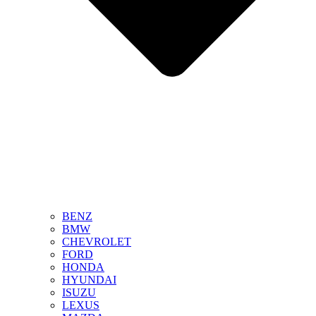
BENZ
BMW
CHEVROLET
FORD
HONDA
HYUNDAI
ISUZU
LEXUS