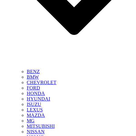
BENZ
BMW
CHEVROLET
FORD
HONDA
HYUNDAI
ISUZU
LEXUS
MAZDA
MG
MITSUBISHI
NISSAN