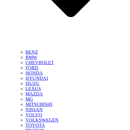
BENZ
BMW
CHEVROLET
FORD
HONDA
HYUNDAI
ISUZU
LEXUS
MAZDA
MG
MITSUBISHI
NISSAN
VOLVO
VOLKSWAGEN
TOYOTA