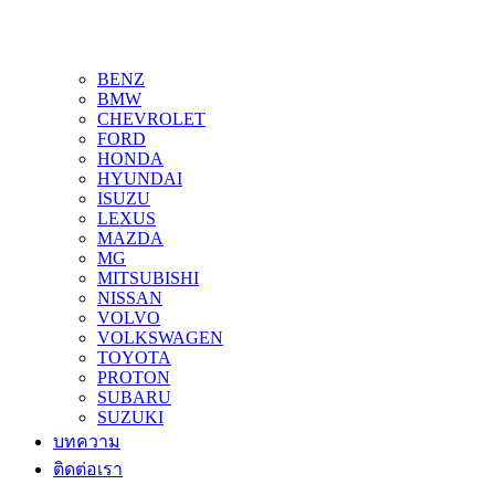
BENZ
BMW
CHEVROLET
FORD
HONDA
HYUNDAI
ISUZU
LEXUS
MAZDA
MG
MITSUBISHI
NISSAN
VOLVO
VOLKSWAGEN
TOYOTA
PROTON
SUBARU
SUZUKI
บทความ
ติดต่อเรา