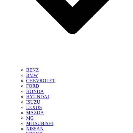
BENZ
BMW
CHEVROLET
FORD
HONDA
HYUNDAI
ISUZU
LEXUS
MAZDA
MG
MITSUBISHI
NISSAN