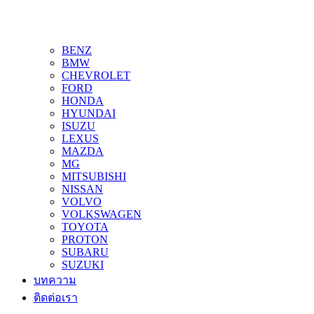
BENZ
BMW
CHEVROLET
FORD
HONDA
HYUNDAI
ISUZU
LEXUS
MAZDA
MG
MITSUBISHI
NISSAN
VOLVO
VOLKSWAGEN
TOYOTA
PROTON
SUBARU
SUZUKI
บทความ
ติดต่อเรา