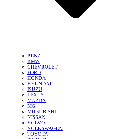
BENZ
BMW
CHEVROLET
FORD
HONDA
HYUNDAI
ISUZU
LEXUS
MAZDA
MG
MITSUBISHI
NISSAN
VOLVO
VOLKSWAGEN
TOYOTA