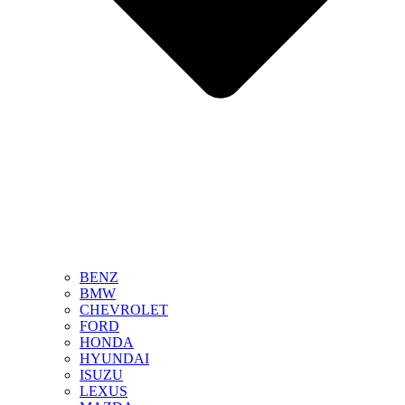
BENZ
BMW
CHEVROLET
FORD
HONDA
HYUNDAI
ISUZU
LEXUS