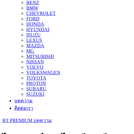
BENZ
BMW
CHEVROLET
FORD
HONDA
HYUNDAI
ISUZU
LEXUS
MAZDA
MG
MITSUBISHI
NISSAN
VOLVO
VOLKSWAGEN
TOYOTA
PROTON
SUBARU
SUZUKI
บทความ
ติดต่อเรา
BT PREMIUM บทความ