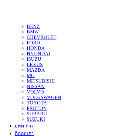
BENZ
BMW
CHEVROLET
FORD
HONDA
HYUNDAI
ISUZU
LEXUS
MAZDA
MG
MITSUBISHI
NISSAN
VOLVO
VOLKSWAGEN
TOYOTA
PROTON
SUBARU
SUZUKI
บทความ
ติดต่อเรา