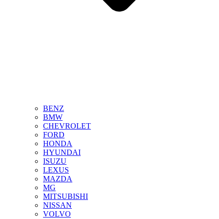
BENZ
BMW
CHEVROLET
FORD
HONDA
HYUNDAI
ISUZU
LEXUS
MAZDA
MG
MITSUBISHI
NISSAN
VOLVO