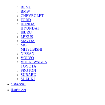
BENZ
BMW
CHEVROLET
FORD
HONDA
HYUNDAI
ISUZU
LEXUS
MAZDA
MG
MITSUBISHI
NISSAN
VOLVO
VOLKSWAGEN
TOYOTA
PROTON
SUBARU
SUZUKI
บทความ
ติดต่อเรา