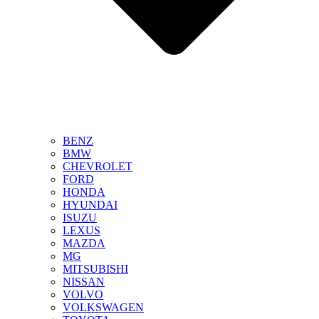
BENZ
BMW
CHEVROLET
FORD
HONDA
HYUNDAI
ISUZU
LEXUS
MAZDA
MG
MITSUBISHI
NISSAN
VOLVO
VOLKSWAGEN