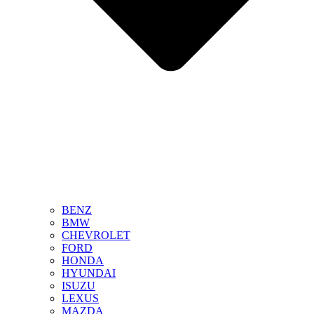
BENZ
BMW
CHEVROLET
FORD
HONDA
HYUNDAI
ISUZU
LEXUS
MAZDA