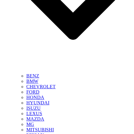
BENZ
BMW
CHEVROLET
FORD
HONDA
HYUNDAI
ISUZU
LEXUS
MAZDA
MG
MITSUBISHI