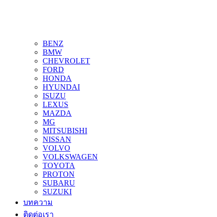
BENZ
BMW
CHEVROLET
FORD
HONDA
HYUNDAI
ISUZU
LEXUS
MAZDA
MG
MITSUBISHI
NISSAN
VOLVO
VOLKSWAGEN
TOYOTA
PROTON
SUBARU
SUZUKI
บทความ
ติดต่อเรา