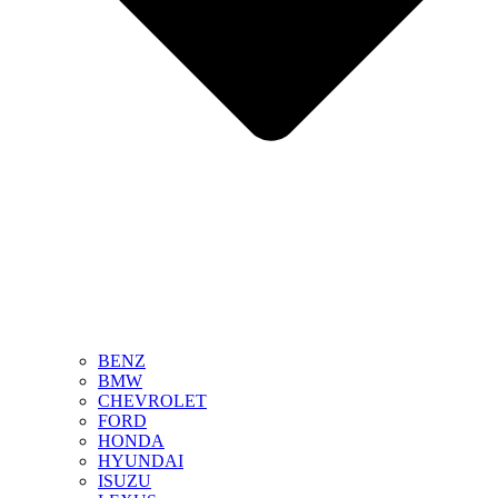
BENZ
BMW
CHEVROLET
FORD
HONDA
HYUNDAI
ISUZU