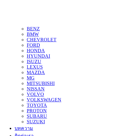
BENZ
BMW
CHEVROLET
FORD
HONDA
HYUNDAI
ISUZU
LEXUS
MAZDA
MG
MITSUBISHI
NISSAN
VOLVO
VOLKSWAGEN
TOYOTA
PROTON
SUBARU
SUZUKI
บทความ
ติดต่อเรา